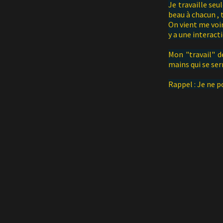
Je travaille seu
beau à chacun , 
On vient me voir
y a une interact
Mon "travail" de
mains qui se ser
Rappel : Je ne po